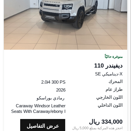
منوفرة حاليّاً
ديفيندر 110
X-ديناميكي SE
المحرك
2.0i4 300 PS
طراز عام
2026
اللون الخارجي
رمادي بوراسكو
اللون الداخلي
Caraway Windsor Leather
Seats With Caraway/ebony I
334,000 ريال‎
عرض التفاصيل
احجز هذه المركبة بمبلغ
5,000
ريال‎