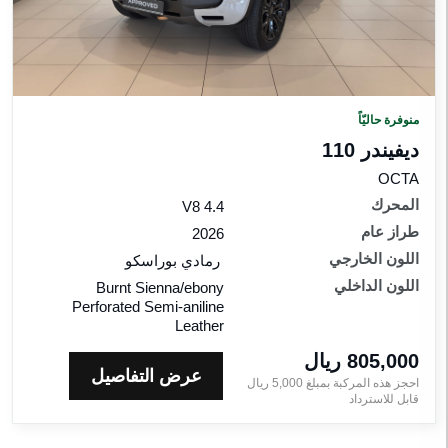
لمحرك
اقات
لمواصفات
منوفرة حاليّاً
ديفيندر 110
للون
OCTA
لخارجي
المحرك
4.4 V8
طراز عام
2026
للون
لداخلي
اللون الخارجي
رمادي بوراسكو
اللون الداخلي
Burnt Sienna/ebony
Perforated Semi-aniline
راز
Leather
ام
805,000 ريال‎
عرض التفاصيل
احجز هذه المركبة بمبلغ
5,000
ريال‎
إعادة الضبط
قابل للاسترداد