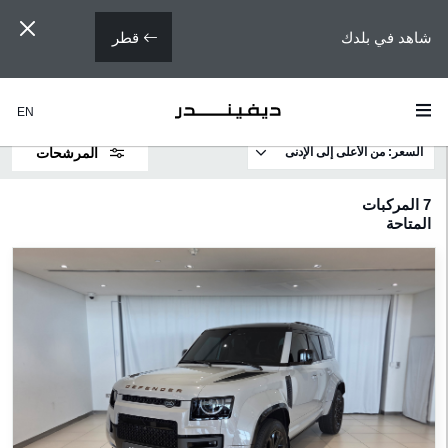
قطر
شاهد في بلدك
EN
السعر: من الأعلى إلى الإدنى
المرشحات
لطرازات
7
المركبات
المتاحة
ديفيندر
90
ديفيندر
110
ديفيندر
130
لسعر