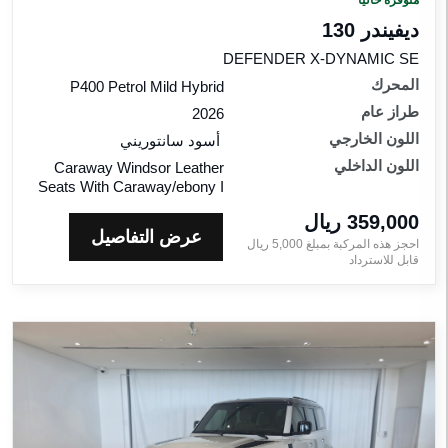
منوفرة حاليّاً
ديفيندر 130
DEFENDER X-DYNAMIC SE
المحرك
P400 Petrol Mild Hybrid
طراز عام
2026
اللون الخارجي
أسود سانتوريني
اللون الداخلي
Caraway Windsor Leather
Seats With Caraway/ebony I
359,000 ريال‎
عرض التفاصيل
احجز هذه المركبة بمبلغ
5,000
ريال‎
قابل للاسترداد