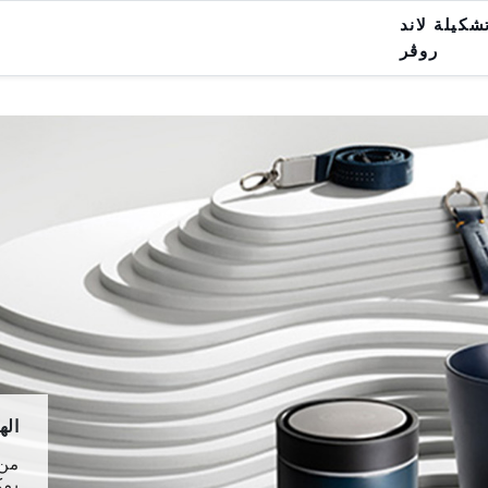
شكيلة لاند
روڤر
مجس
لم 
أنن