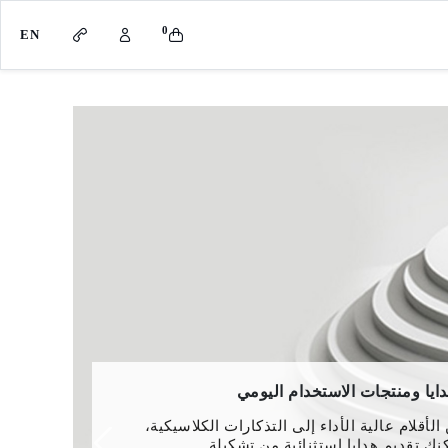
0
EN
مات لاند روڤر صغيرة
يتم إنشاء جميع الطرازات بشكل متكافئ، إلا
ا نغطي جميع إحتياجات هواة جمع المجسمات