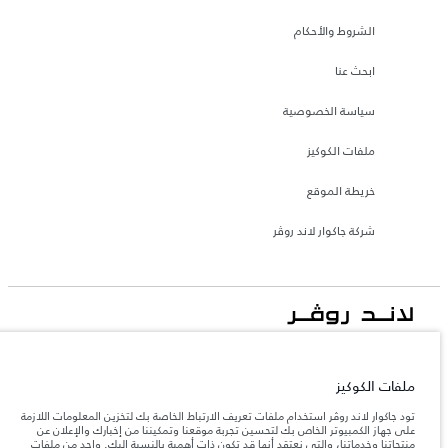
الشروط والأحكام
ابحث عنا
سياسة الخصوصية
ملفات الكوكيز
خريطة الموقع
شركة جاكوار لاند روڤر
جاكوار لاند روڨر المحدودة: 2026
قطر, الفردان بريميير موتورز (ذ.م.م.)
ملفات الكوكيز
تعكس الأوزان المذكورة مواصفات السيارة القياسية. سوف تؤثر الإكسسوارات وغيرها من
تود جاكوار لاند روڤر استخدام ملفات تعريف الارتباط الخاصة بك لتخزين المعلومات اللازمة
العناصر المثبتة بعد نقطة التصنيع في الحمولة. تأكد من عدم تجاوز الوزن الإجمالي للسيارة
والحد الأقصى لأحمال المحور عند تحميل السيارة بالإكسسوارات والركاب والسوائل والوقود
على جهاز الكمبيوتر الخاص بك لتحسين تجربة موقعنا وتمكيننا من إخبارك والإعلان عن
والحمولة.
منتجاتنا وخدماتنا، والتي نعتقد أنها قد تكون ذات أهمية بالنسبة إليك. واحد من ملفات