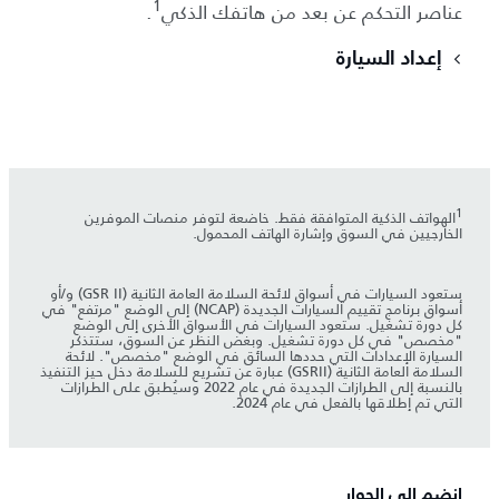
1
عناصر التحكم عن بعد من هاتفك الذكي
.
إعداد السيارة
1
الهواتف الذكية المتوافقة فقط. خاضعة لتوفر منصات الموفرين
الخارجيين في السوق وإشارة الهاتف المحمول.
ستعود السيارات في أسواق لائحة السلامة العامة الثانية (GSR II) و/أو
أسواق برنامج تقييم السيارات الجديدة (NCAP) إلى الوضع "مرتفع" في
كل دورة تشغيل. ستعود السيارات في الأسواق الأخرى إلى الوضع
"مخصص" في كل دورة تشغيل. وبغض النظر عن السوق، ستتذكر
السيارة الإعدادات التي حددها السائق في الوضع "مخصص". لائحة
السلامة العامة الثانية (GSRII) عبارة عن تشريع للسلامة دخل حيز التنفيذ
بالنسبة إلى الطرازات الجديدة في عام 2022 وسيُطبق على الطرازات
التي تم إطلاقها بالفعل في عام 2024.
انضم إلى الحوار