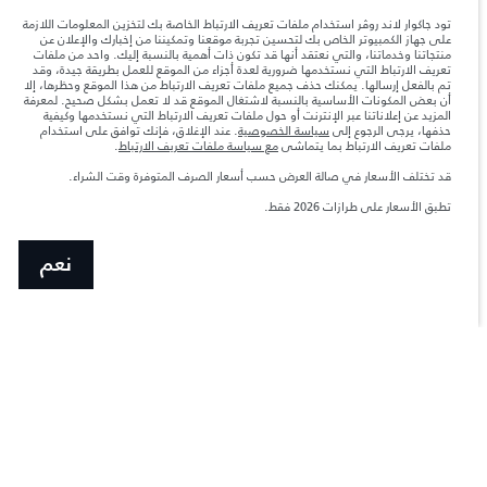
تود جاكوار لاند روڤر استخدام ملفات تعريف الارتباط الخاصة بك لتخزين المعلومات اللازمة
على جهاز الكمبيوتر الخاص بك لتحسين تجربة موقعنا وتمكيننا من إخبارك والإعلان عن
الدخول
منتجاتنا وخدماتنا، والتي نعتقد أنها قد تكون ذات أهمية بالنسبة إليك. واحد من ملفات
تعريف الارتباط التي نستخدمها ضرورية لعدة أجزاء من الموقع للعمل بطريقة جيدة، وقد
تم بالفعل إرسالها. يمكنك حذف جميع ملفات تعريف الارتباط من هذا الموقع وحظرها، إلا
أن بعض المكونات الأساسية بالنسبة لاشتغال الموقع قد لا تعمل بشكل صحيح. لمعرفة
المزيد عن إعلاناتنا عبر الإنترنت أو حول ملفات تعريف الارتباط التي نستخدمها وكيفية
حذفها، يرجى الرجوع إلى
سياسة الخصوصية
. عند الإغلاق، فإنك توافق على استخدام
ملفات تعريف الارتباط بما يتماشى
مع سياسة ملفات تعريف الارتباط
.
قد تختلف الأسعار في صالة العرض حسب أسعار الصرف المتوفرة وقت الشراء.
تطبق الأسعار على طرازات 2026 فقط.‎
نعم
انضم إلى الحوار