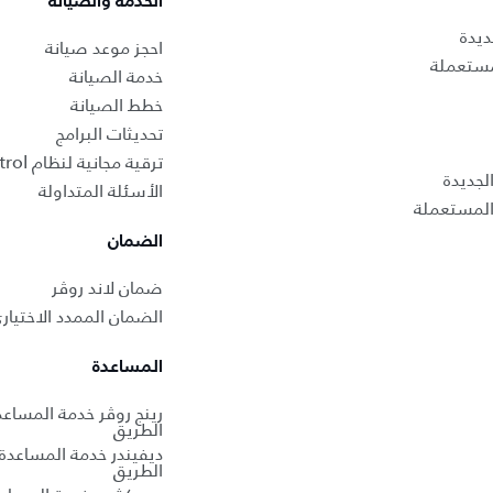
الخدمة والصيانة
ديدة
احجز موعد صيانة‎
مستعملة
خدمة الصيانة
خطط الصيانة
تحديثات البرامج
ترقية مجانية لنظام InControl
جديدة
الأسئلة المتداولة
المستعملة
الضمان
ضمان لاند روڤر
الضمان الممدد الاختيار
المساعدة
رينج روڤر خدمة المساع
الطريق
ديفيندر خدمة المساعدة
الطريق