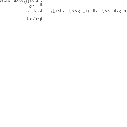
ديسكڤري خدمة المساع
الطريق
ة أو ذات محركات البنزين أو محركات الديزل
اتصل بنا
ابحث عنا