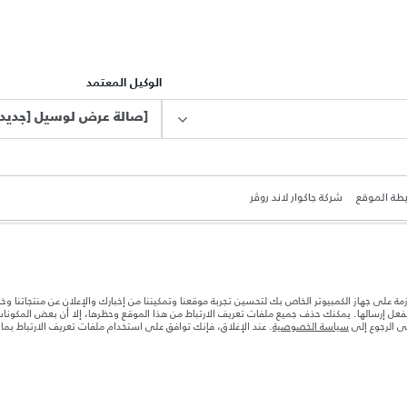
الوكيل المعتمد
[صالة عرض لوسيل [جديد
طة الموقع
شركة جاكوار لاند روڤر
ازمة على جهاز الكمبيوتر الخاص بك لتحسين تجربة موقعنا وتمكيننا من إخبارك والإعلان عن منتجاتنا وخ
بالفعل إرسالها. يمكنك حذف جميع ملفات تعريف الارتباط من هذا الموقع وحظرها، إلا أن بعض المكون
جى الرجوع إلى
سياسة الخصوصية
. عند الإغلاق، فإنك توافق على استخدام ملفات تعريف الارتباط بم
ة بعد نقطة التصنيع في الحمولة. تأكد من عدم تجاوز الوزن الإجمالي للسيارة والحد الأقصى لأحمال المحور عن
ها قد تتغير بدون إشعار مسبق. الرجاء التواصل مع وكيلنا المحلي للتأكد من توفّرها والتحقق من الأسعار.
ات تصميم السيارات وتوفر الخيارات وتوقيتات التصاميم. هذا ظرف ديناميكي للغاية، ونتيجة لذلك، قد لا تمثّل
معك للسماح لك باتخاذ قرار مدروس