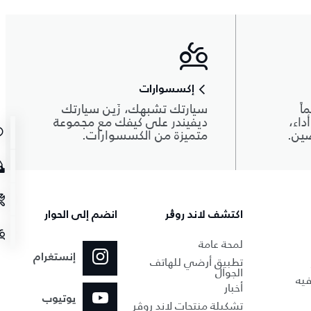
إكسسوارات
اً
سيارتك تشبهك، زَين سيارتك
داء،
ديفيندر على كيفك مع مجموعة
صين.
متميزة من الكسسوارات.
اكتشف لاند روڨر
انضم إلى الحوار
لمحة عامة
إنستغرام
تطبيق أرضي للهاتف
الجوال
فيه
أخبار
يوتيوب
تشكيلة منتجات لاند روڤر