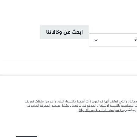
ابحث عن وكالاتنا
ة
دماتنا، والتي نعتقد أنها قد تكون ذات أهمية بالنسبة إليك. واحد من ملفات تعريف
ات الأساسية بالنسبة لاشتغال الموقع قد لا تعمل بشكل صحيح. لمعرفة المزيد عن
ا يتماشى
مع سياسة ملفات تعريف الارتباط
.
د تحميل السيارة بالإكسسوارات والركاب والسوائل والوقود والحمولة.
 الصور المستخدَمة ضمن موقع الويب حاليًا المواصفات الحالية بالكامل بالنسبة إلى الميزات