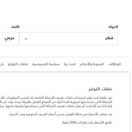
الدولة
اللغة
قطر
عربي
الوظائف
الشروط والأحكام
ابحث عنا
سياسة الخصوصية
ملفات الكوكيز
خري
ملفات الكوكيز
جاكوار لاند روڨر المحدودة: 2026
تود جاكوار لاند روڤر استخدام ملفات تعريف الارتباط الخاصة بك لتخزين المعلومات الل
قطر, الفردان بريميير موتورز (ذ.م.م.)
الارتباط التي نستخدمها ضرورية لعدة أجزاء من الموقع للعمل بطريقة جيدة، وقد تم 
إعلاناتنا عبر الإنترنت أو حول ملفات تعريف الارتباط التي نستخدمها وكيفية حذفها، ير
تعكس الأوزان المذكورة مواصفات السيارة القياسية. سوف تؤثر الإكسسوارات وغيرها من العناصر المثبت
قد تختلف الأسعار في صالة العرض حسب أسعار الصرف المتوفرة وقت الشراء.
المعلومات والمواصفات والأسعار والألوان المذكورة على هذا الموقع قد تختلف من بلد إلى آخر، كما أنّ
تطبق الأسعار على طرازات 2026 فقط.‎
إن النقص العالمي في أشباه الموصلات يؤثر حاليًا في مواصف
ملاحظة مهمة حول الصور والمواصفات.
والخيارات والحلية ومجموعات الألوان. يرجى استشارة وكيلك الذي سيتمكّن من تأكيد أي تقييدات حالية 