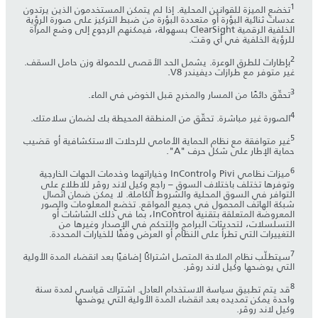
1
تخضع الميزة للقوانين المحلية. إذا لم يتمكن المستخدمون الذين يرتدون
عدسات ثنائية البؤرة أو متعددة البؤرة من ضبط التركيز على صورة الرؤية
الخلفية الرقمية ClearSight بسهولة، فيمكنهم الرجوع إلى وضع المرآة
للرؤية الخلفية في أي وقت.
2
بإطارات للطرق الوعرة. يشمل الحد الأقصى للحمولة وزن حامل السقف.
غير متوفر مع طرازات ديفيندر V8.
3
تحقّق دائمًا من المسار والمخرج قبل الخوض في الماء.
4
الصورة غير مباشرة. تحقّق من المنطقة المحيطة بك لضمان سلامتك.
5
غير متوافقة مع نظام الحماية الأمامي للرحلات الاستكشافية أو قضيب
حماية الإطار على شكل حرف "A".
6
ميزات نظامي Pivi وInControl وخياراتهما وخدمات الجهات الخارجية
وتوفرها تختلف باختلاف السوق – راجع وكيل لاند روڤر للاطلاع على
التوافر في السوق المحلية والشروط الكاملة. لا يمكن ضمان اتصال
شبكة الهاتف المحمول في جميع المواقع. تخضع المعلومات والصور
المعروضة المتعلقة بتقنية InControl، بما في ذلك الشاشات أو
التسلسلات، لتحديثات البرامج والتحكم في الإصدار وغيرها من
التغييرات التي تطرأ على النظام أو العرض وفقًا للخيارات المحددة.
7
سيتطلّب نظام الملاحة المتصل اشتراكًا إضافيًا بعد انقضاء المدة الأولية
التي يوضحها وكيل لاند روڤر.
8
قد يتم تطبيق سياسة الاستخدام العادل. اشتراك قياسي لمدة سنة
واحدة يمكن تمديده بعد انقضاء المدة الأولية التي يوضحها
وكيل لاند روڤر.