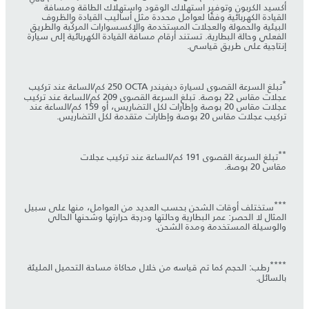
أكسيد الكربون وتوفير استهلاك الوقود واستهلاك الطاقة ومسافة
القيادة الكهربائية وفقًا لعوامل محددة مثل أساليب القيادة والظروف
البيئية والحمولة والعجلات المستخدمة والإكسسوارات المركّبة والطريق
الفعلي وحالة البطارية. تستند أرقام مسافة القيادة الكهربائية إلى سيارة
إنتاجية على طريق قياسي.
*
تبلغ السرعة القصوى لسيارة ديفيندر OCTA‏ 250 كم/الساعة عند تركيب
عجلات مقاس 22 بوصة. تبلغ السرعة القصوى 209 كم/الساعة عند تركيب
عجلات مقاس 20 بوصة وإطارات لكل التضاريس، أو 159 كم/الساعة عند
تركيب عجلات مقاس 20 بوصة وإطارات متقدمة لكل التضاريس.
**
تبلغ السرعة القصوى 191 كم/الساعة عند تركيب عجلات
مقاس 20 بوصة.
***
ستختلف أوقات الشحن بحسب العديد من العوامل، منها على سبيل
المثال لا الحصر: عمر البطارية وحالتها ودرجة حرارتها وشحنها الحالي
والوسيلة المستخدمة ومدة الشحن.
****
رطب: الحجم كما تم قياسه من خلال محاكاة مساحة التحميل المليئة
بالسائل.