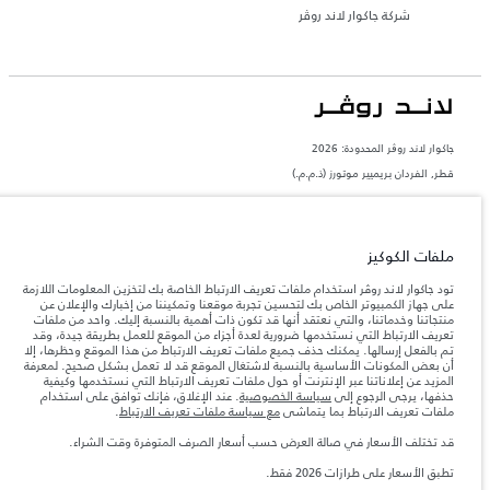
شركة جاكوار لاند روڤر
جاكوار لاند روڨر المحدودة: 2026
قطر, الفردان بريميير موتورز (ذ.م.م.)
تعكس الأوزان المذكورة مواصفات السيارة القياسية. سوف تؤثر الإكسسوارات وغيرها من
العناصر المثبتة بعد نقطة التصنيع في الحمولة. تأكد من عدم تجاوز الوزن الإجمالي للسيارة
والحد الأقصى لأحمال المحور عند تحميل السيارة بالإكسسوارات والركاب والسوائل والوقود
والحمولة.
ملفات الكوكيز
تود جاكوار لاند روڤر استخدام ملفات تعريف الارتباط الخاصة بك لتخزين المعلومات اللازمة
المعلومات والمواصفات والأسعار والألوان المذكورة على هذا الموقع قد تختلف من بلد إلى
على جهاز الكمبيوتر الخاص بك لتحسين تجربة موقعنا وتمكيننا من إخبارك والإعلان عن
آخر، كما أنّها قد تتغير بدون إشعار مسبق. الرجاء التواصل مع وكيلنا المحلي للتأكد من توفّرها
منتجاتنا وخدماتنا، والتي نعتقد أنها قد تكون ذات أهمية بالنسبة إليك. واحد من ملفات
والتحقق من الأسعار.
تعريف الارتباط التي نستخدمها ضرورية لعدة أجزاء من الموقع للعمل بطريقة جيدة، وقد
إن النقص العالمي في أشباه الموصلات يؤثر حاليًا
تم بالفعل إرسالها. يمكنك حذف جميع ملفات تعريف الارتباط من هذا الموقع وحظرها، إلا
ملاحظة مهمة حول الصور والمواصفات.
في مواصفات تصميم السيارات وتوفر الخيارات وتوقيتات التصاميم. هذا ظرف ديناميكي
أن بعض المكونات الأساسية بالنسبة لاشتغال الموقع قد لا تعمل بشكل صحيح. لمعرفة
للغاية، ونتيجة لذلك، قد لا تمثّل الصور المستخدَمة ضمن موقع الويب حاليًا المواصفات الحالية
المزيد عن إعلاناتنا عبر الإنترنت أو حول ملفات تعريف الارتباط التي نستخدمها وكيفية
بالكامل بالنسبة إلى الميزات والخيارات والحلية ومجموعات الألوان. يرجى استشارة وكيلك الذي
حذفها، يرجى الرجوع إلى
سياسة الخصوصية
. عند الإغلاق، فإنك توافق على استخدام
سيتمكّن من تأكيد أي تقييدات حالية معك للسماح لك باتخاذ قرار مدروس
ملفات تعريف الارتباط بما يتماشى
مع سياسة ملفات تعريف الارتباط
.
الأرقام المقدمة هي نتيجة لاختبارات المصنع الرسمية وفقاً لتشريعات الاتحاد الأوروبي. قد
قد تختلف الأسعار في صالة العرض حسب أسعار الصرف المتوفرة وقت الشراء.
يتباين استهلك الوقود الفعلي للمركبة عن ذلك المتحقق في تلك الاختبارات كما أن هذه
الأرقام بغرض المقارنة فحسب.
تطبق الأسعار على طرازات 2026 فقط.‎
الأسعار تنطبق فقط على الطرازات المصنعة في عام 2026.‎‎‎