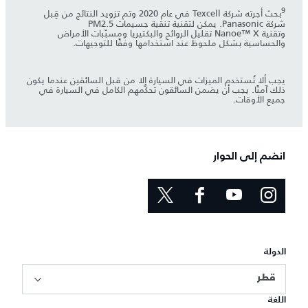
9
بحث أجرته شركة Texcell في عام 2020 وتم تزويد النتائج من قِبل
شركة Panasonic. يمكن لتقنية تنقية جسيمات PM2.5
وتقنية Nanoe™ X تقليل الروائح والبكتيريا ومسبّبات الأمراض
والحساسية بشكل ملحوظ عند استخدامها وفقًا للتوجيهات.
يجب ألا تُستخدم الميزات في السيارة إلا من قبل السائقين عندما يكون
ذلك آمنًا. يجب أن يضمن السائقون تحكّمهم الكامل في السيارة في
جميع الأوقات.
انضم إلى الحوار
الدولة
قطر
اللغة