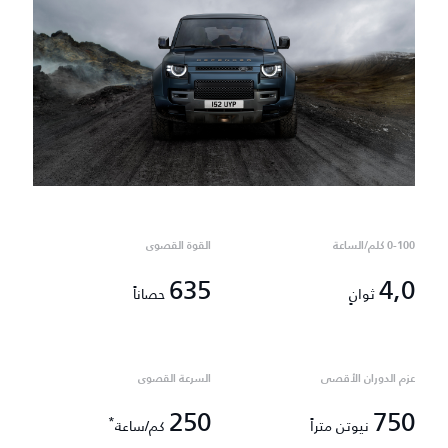
0-100 كلم/الساعة
القوة القصوى
635
4,0
ثوانٍ
حصاناً
عزم الدوران الأقصى
السرعة القصوى
250
750
*
نيوتن متراً
كم/ساعة