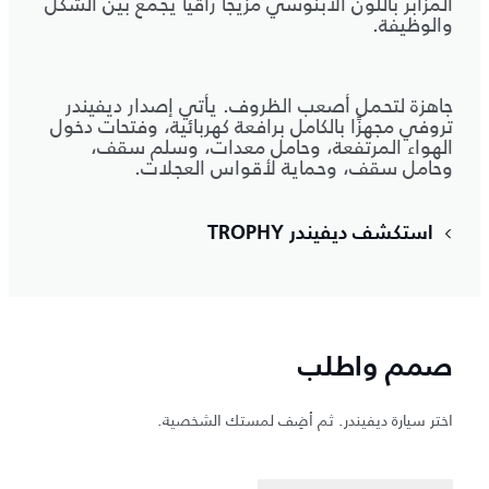
المزأبر باللون الأبنوسي مزيجًا راقيًا يجمع بين الشكل
والوظيفة.
جاهزة لتحمل أصعب الظروف. يأتي إصدار ديفيندر
تروفي مجهزًا بالكامل برافعة كهربائية، وفتحات دخول
الهواء المرتفعة، وحامل معدات، وسلم سقف،
وحامل سقف، وحماية لأقواس العجلات.
استكشف ديفيندر TROPHY
صمم واطلب
اختر سيارة ديفيندر. ثم أضِف لمستك الشخصية.