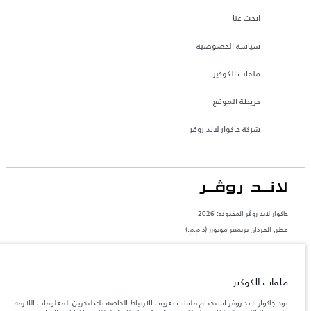
ابحث عنا
سياسة الخصوصية
ملفات الكوكيز
خريطة الموقع
شركة جاكوار لاند روڤر
جاكوار لاند روڨر المحدودة: 2026
قطر, الفردان بريميير موتورز (ذ.م.م.)
تعكس الأوزان المذكورة مواصفات السيارة القياسية. سوف تؤثر الإكسسوارات وغيرها من
العناصر المثبتة بعد نقطة التصنيع في الحمولة. تأكد من عدم تجاوز الوزن الإجمالي للسيارة
والحد الأقصى لأحمال المحور عند تحميل السيارة بالإكسسوارات والركاب والسوائل والوقود
والحمولة.
ملفات الكوكيز
تود جاكوار لاند روڤر استخدام ملفات تعريف الارتباط الخاصة بك لتخزين المعلومات اللازمة
المعلومات والمواصفات والأسعار والألوان المذكورة على هذا الموقع قد تختلف من بلد إلى