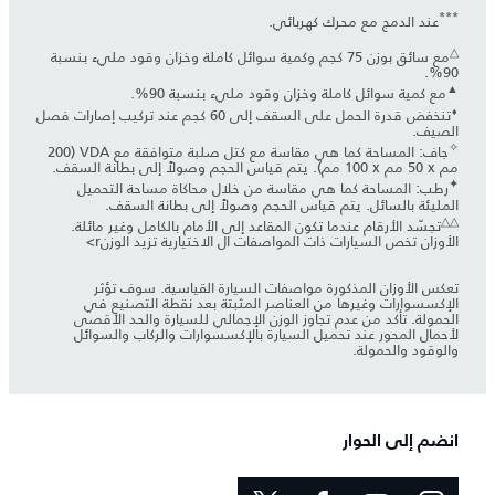
***
عند الدمج مع محرك كهربائي.
△
مع سائق بوزن 75 كجم وكمية سوائل كاملة وخزان وقود مليء بنسبة
90%.
▲
مع كمية سوائل كاملة وخزان وقود مليء بنسبة 90%.
⬧
تنخفض قدرة الحمل على السقف إلى 60 كجم عند تركيب إصارات فصل
الصيف.
✧
جاف: المساحة كما هي مقاسة مع كتل صلبة متوافقة مع VDA (‏200
مم x ‏50 مم x ‏100 مم). يتم قياس الحجم وصولاً إلى بطانة السقف.
✦
رطب: المساحة كما هي مقاسة من خلال محاكاة مساحة التحميل
المليئة بالسائل. يتم قياس الحجم وصولاً إلى بطانة السقف.
△△
تجسّد الأرقام عندما تكون المقاعد إلى الأمام بالكامل وغير مائلة.
الأوزان تخص السيارات ذات المواصفات ال الاختيارية تزيد الوزنr>
تعكس الأوزان المذكورة مواصفات السيارة القياسية. سوف تؤثر
الإكسسوارات وغيرها من العناصر المثبتة بعد نقطة التصنيع في
الحمولة. تأكد من عدم تجاوز الوزن الإجمالي للسيارة والحد الأقصى
لأحمال المحور عند تحميل السيارة بالإكسسوارات والركاب والسوائل
والوقود والحمولة.
انضم إلى الحوار