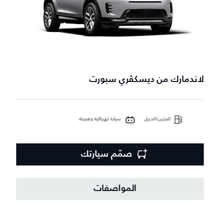
لاندمارك من ديسكڤري سبورت
البنزين/الديزل
سيارة كهربائية وهجينة
صمّم سيارتك
المواصفات