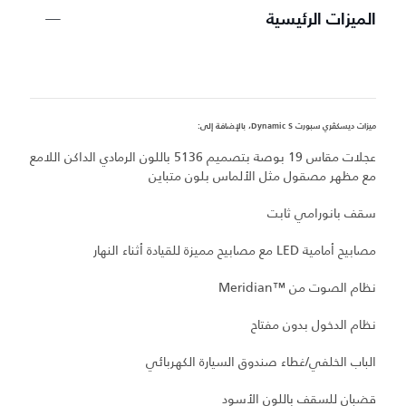
الميزات الرئيسية
ميزات ديسكڤري سبورت Dynamic S، بالإضافة إلى:
عجلات مقاس 19 بوصة بتصميم 5136 باللون الرمادي الداكن اللامع
مع مظهر مصقول مثل الألماس بلون متباين
سقف بانورامي ثابت
مصابيح أمامية LED مع مصابيح مميزة للقيادة أثناء النهار
نظام الصوت من Meridian™‎
نظام الدخول بدون مفتاح
الباب الخلفي/غطاء صندوق السيارة الكهربائي
قضبان للسقف باللون الأسود