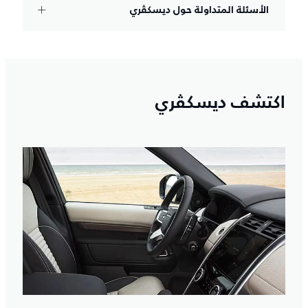
الأسئلة المتداولة حول ديسكڤري
اكتشف ديسكڤري