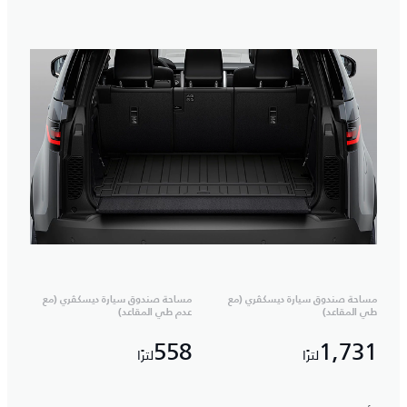
مساحة صندوق سيارة ديسكڤري (مع
مساحة صندوق سيارة ديسكڤري (مع
طي المقاعد)
عدم طي المقاعد)
558
1,731
لترًا
لترًا