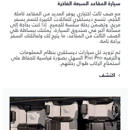
سيارة المقاعد السبعة الفاخرة
مع صف ثالث اختياري يوفر العديد من المقاعد كاملة
الحجم، تتسع ديسكڤري للعائلات الكبيرة لتنعم بسفر
مريح، وتضمن رحلة سلسة للجميع. إذا كنت بحاجة إلى
مساحة أكبر في صندوق السيارة، يمكنك ببساطة طي
الصف الثالث من المقاعد، ما يتيح لك ولعائلتك السفر
براحة تامة.
تم تزويد كل سيارات ديسكڤري بنظام المعلومات
والترفيه Pivi Pro السهل بصورة قياسية للحفاظ على
استمتاع الركاب طوال رحلتهم.
اكتشف