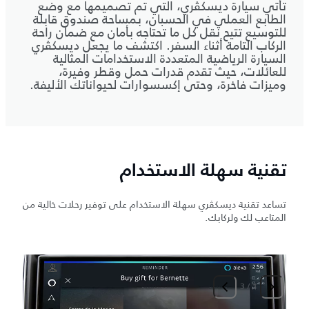
تأتي سيارة ديسكڤري، التي تم تصميمها مع وضع
الطابع العملي في الحسبان، بمساحة صندوق قابلة
للتوسيع تتيح نقل كل ما تحتاجه بأمان مع ضمان راحة
الركاب التامة أثناء السفر. اكتشف ما يجعل ديسكڤري
السيارة الرياضية المتعددة الاستخدامات المثالية
للعائلات، حيث تقدم قدرات حمل وقطر وفيرة،
وميزات فاخرة، وحتى إكسسوارات لحيواناتك الأليفة.
تقنية سهلة الاستخدام
تساعد تقنية ديسكڤري سهلة الاستخدام على توفير رحلات خالية من
المتاعب لك ولركابك.
3
/
1