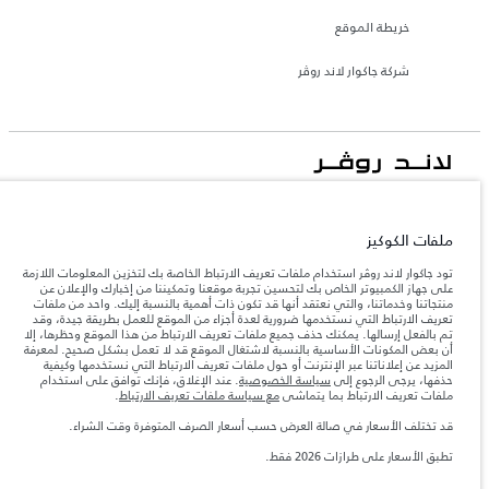
خريطة الموقع
شركة جاكوار لاند روڤر
جاكوار لاند روڨر المحدودة: 2026
قطر, الفردان بريميير موتورز (ذ.م.م.)
ملفات الكوكيز
تعكس الأوزان المذكورة مواصفات السيارة القياسية. سوف تؤثر الإكسسوارات وغيرها من
تود جاكوار لاند روڤر استخدام ملفات تعريف الارتباط الخاصة بك لتخزين المعلومات اللازمة
العناصر المثبتة بعد نقطة التصنيع في الحمولة. تأكد من عدم تجاوز الوزن الإجمالي للسيارة
والحد الأقصى لأحمال المحور عند تحميل السيارة بالإكسسوارات والركاب والسوائل والوقود
على جهاز الكمبيوتر الخاص بك لتحسين تجربة موقعنا وتمكيننا من إخبارك والإعلان عن
والحمولة.
منتجاتنا وخدماتنا، والتي نعتقد أنها قد تكون ذات أهمية بالنسبة إليك. واحد من ملفات
تعريف الارتباط التي نستخدمها ضرورية لعدة أجزاء من الموقع للعمل بطريقة جيدة، وقد
تم بالفعل إرسالها. يمكنك حذف جميع ملفات تعريف الارتباط من هذا الموقع وحظرها، إلا
أن بعض المكونات الأساسية بالنسبة لاشتغال الموقع قد لا تعمل بشكل صحيح. لمعرفة
المعلومات والمواصفات والأسعار والألوان المذكورة على هذا الموقع قد تختلف من بلد إلى
المزيد عن إعلاناتنا عبر الإنترنت أو حول ملفات تعريف الارتباط التي نستخدمها وكيفية
آخر، كما أنّها قد تتغير بدون إشعار مسبق. الرجاء التواصل مع وكيلنا المحلي للتأكد من توفّرها
حذفها، يرجى الرجوع إلى
سياسة الخصوصية
. عند الإغلاق، فإنك توافق على استخدام
والتحقق من الأسعار.
ملفات تعريف الارتباط بما يتماشى
مع سياسة ملفات تعريف الارتباط
.
إن النقص العالمي في أشباه الموصلات يؤثر حاليًا
ملاحظة مهمة حول الصور والمواصفات.
في مواصفات تصميم السيارات وتوفر الخيارات وتوقيتات التصاميم. هذا ظرف ديناميكي
قد تختلف الأسعار في صالة العرض حسب أسعار الصرف المتوفرة وقت الشراء.
للغاية، ونتيجة لذلك، قد لا تمثّل الصور المستخدَمة ضمن موقع الويب حاليًا المواصفات الحالية
بالكامل بالنسبة إلى الميزات والخيارات والحلية ومجموعات الألوان. يرجى استشارة وكيلك الذي
تطبق الأسعار على طرازات 2026 فقط.‎
سيتمكّن من تأكيد أي تقييدات حالية معك للسماح لك باتخاذ قرار مدروس
الأرقام المقدمة هي نتيجة لاختبارات المصنع الرسمية وفقاً لتشريعات الاتحاد الأوروبي. قد