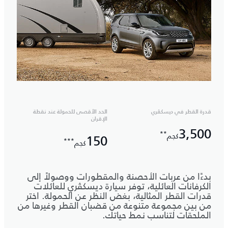
قدرة القطر في ديسكڤري
الحد الأقصى للحمولة عند نقطة
الإقران
3,500
**
كجم
150
***
كجم
بدءًا من عربات الأحصنة والمقطورات ووصولاً إلى
الكرفانات العائلية، توفر سيارة ديسكڤري للعائلات
قدرات القطر المثالية، بغض النظر عن الحمولة. اختر
من بين مجموعة متنوعة من قضبان القطر وغيرها من
الملحقات لتناسب نمط حياتك.