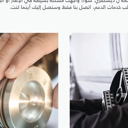
لمصممة ل ديسكڤري. سواء واجهت مشكلة بسيطة في الإطار أو ال
لطلب خدمات الدعم، اتصل بنا فقط وسنصل إليك أينما كنت.