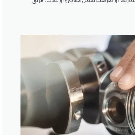
بطارية، أو تعرضت لعطل مفاجئ أو حادث، فريق