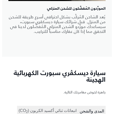
المورِّدون المُفضَّلون للشحن المنزلي
يُعد الشاحن المُركَّب بشكل احترافي أسرع طريقة للشحن
من المنزل. قبل شرائك سيارة ديسكڤري سبورت،
سيساعدك مورِّدو الشحن المنزلي المُفضَّلون لدينا في
التحقق مما إذا كان عقارك مناسباً للتركيب.
سيارة ديسكڤري سبورت الكهربائية
الهجينة
جاهزة لخوض مغامرتك التالية.
انبعاثات ثنائي أكسيد الكربون (‎CO
المدى والشحن
‎2