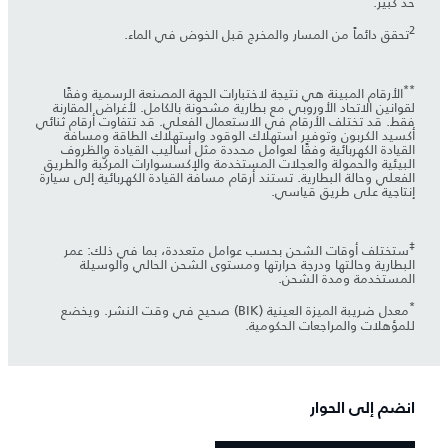
حد كبير.
2
تحقق دائماً من المسار والمخرج قبل الخوض في الماء.
**
الأرقام المبينة هي نتيجة لاختبارات الجهة المصنعة الرسمية وفقًا
لقوانين الاتحاد الأوروبي مع بطارية مشحونة بالكامل. لأغراض المقارنة
فقط. قد تختلف الأرقام في الاستعمال الفعلي. قد تتفاوت أرقام ثنائي
أكسيد الكربون وتوفير استهلاك الوقود واستهلاك الطاقة ومسافة
القيادة الكهربائية وفقًا لعوامل محددة مثل أساليب القيادة والظروف
البيئية والحمولة والعجلات المستخدمة والإكسسوارات المركّبة والطريق
الفعلي وحالة البطارية. تستند أرقام مسافة القيادة الكهربائية إلى سيارة
إنتاجية على طريق قياسي.
‡
ستختلف أوقات الشحن بحسب عوامل متعددة، بما في ذلك: عمر
البطارية وحالتها ودرجة حرارتها ومستوى الشحن الحالي والوسيلة
المستخدمة ومدة الشحن.
*
معدل ضريبة الميزة العينية (BIK) صحيح في وقت النشر. ويخضع
للمؤهلات والمراجعات الحكومية.
انضم إلى الحوار