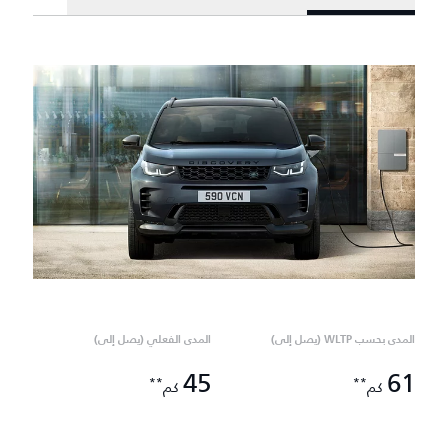
المدى بحسب WLTP (يصل إلى)
المدى الفعلي (يصل إلى)
45
61
**
**
كم
كم