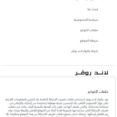
ابحث عنا
سياسة الخصوصية
ملفات الكوكيز
خريطة الموقع
شركة جاكوار لاند روڤر
جاكوار لاند روڨر المحدودة: 2026
قطر, الفردان بريميير موتورز (ذ.م.م.)
ملفات الكوكيز
تعكس الأوزان المذكورة مواصفات السيارة القياسية. سوف تؤثر الإكسسوارات وغيرها من
تود جاكوار لاند روڤر استخدام ملفات تعريف الارتباط الخاصة بك لتخزين المعلومات اللازمة
العناصر المثبتة بعد نقطة التصنيع في الحمولة. تأكد من عدم تجاوز الوزن الإجمالي للسيارة
والحد الأقصى لأحمال المحور عند تحميل السيارة بالإكسسوارات والركاب والسوائل والوقود
على جهاز الكمبيوتر الخاص بك لتحسين تجربة موقعنا وتمكيننا من إخبارك والإعلان عن
والحمولة.
منتجاتنا وخدماتنا، والتي نعتقد أنها قد تكون ذات أهمية بالنسبة إليك. واحد من ملفات
تعريف الارتباط التي نستخدمها ضرورية لعدة أجزاء من الموقع للعمل بطريقة جيدة، وقد
تم بالفعل إرسالها. يمكنك حذف جميع ملفات تعريف الارتباط من هذا الموقع وحظرها، إلا