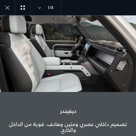
1/4
ديفيندر طراز سنة 26
اكتشف ديفيندر 90
انضم إلى الحوار
الدولة
ديفيندر
قطر
تصميم داخلي عصري ومتين وهادف. قوية من الداخل
والخارج.
اللغة