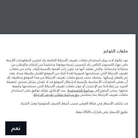
شركة جاكوار لاند روڤر
جاكوار لاند روڨر المحدودة: 2026
قطر, الفردان بريميير موتورز (ذ.م.م.)
ملفات الكوكيز
تعكس الأوزان المذكورة مواصفات السيارة القياسية. سوف تؤثر الإكسسوارات وغيرها من
تود جاكوار لاند روڤر استخدام ملفات تعريف الارتباط الخاصة بك لتخزين المعلومات اللازمة
العناصر المثبتة بعد نقطة التصنيع في الحمولة. تأكد من عدم تجاوز الوزن الإجمالي للسيارة
والحد الأقصى لأحمال المحور عند تحميل السيارة بالإكسسوارات والركاب والسوائل والوقود
على جهاز الكمبيوتر الخاص بك لتحسين تجربة موقعنا وتمكيننا من إخبارك والإعلان عن
والحمولة.
منتجاتنا وخدماتنا، والتي نعتقد أنها قد تكون ذات أهمية بالنسبة إليك. واحد من ملفات
تعريف الارتباط التي نستخدمها ضرورية لعدة أجزاء من الموقع للعمل بطريقة جيدة، وقد
تم بالفعل إرسالها. يمكنك حذف جميع ملفات تعريف الارتباط من هذا الموقع وحظرها، إلا
أن بعض المكونات الأساسية بالنسبة لاشتغال الموقع قد لا تعمل بشكل صحيح. لمعرفة
المعلومات والمواصفات والأسعار والألوان المذكورة على هذا الموقع قد تختلف من بلد إلى
المزيد عن إعلاناتنا عبر الإنترنت أو حول ملفات تعريف الارتباط التي نستخدمها وكيفية
آخر، كما أنّها قد تتغير بدون إشعار مسبق. الرجاء التواصل مع وكيلنا المحلي للتأكد من توفّرها
حذفها، يرجى الرجوع إلى
سياسة الخصوصية
. عند الإغلاق، فإنك توافق على استخدام
والتحقق من الأسعار.
ملفات تعريف الارتباط بما يتماشى
مع سياسة ملفات تعريف الارتباط
.
إن النقص العالمي في أشباه الموصلات يؤثر حاليًا
ملاحظة مهمة حول الصور والمواصفات.
في مواصفات تصميم السيارات وتوفر الخيارات وتوقيتات التصاميم. هذا ظرف ديناميكي
قد تختلف الأسعار في صالة العرض حسب أسعار الصرف المتوفرة وقت الشراء.
للغاية، ونتيجة لذلك، قد لا تمثّل الصور المستخدَمة ضمن موقع الويب حاليًا المواصفات الحالية
بالكامل بالنسبة إلى الميزات والخيارات والحلية ومجموعات الألوان. يرجى استشارة وكيلك الذي
تطبق الأسعار على طرازات 2026 فقط.‎
سيتمكّن من تأكيد أي تقييدات حالية معك للسماح لك باتخاذ قرار مدروس
الأرقام المقدمة هي نتيجة لاختبارات المصنع الرسمية وفقاً لتشريعات الاتحاد الأوروبي. قد
يتباين استهلك الوقود الفعلي للمركبة عن ذلك المتحقق في تلك الاختبارات كما أن هذه
نعم
الأرقام بغرض المقارنة فحسب.
الأسعار تنطبق فقط على الطرازات المصنعة في عام 2026.‎‎‎