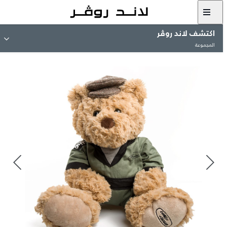
اكتشف لاند روڤر
المجموعة