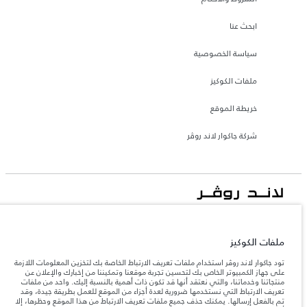
ابحث عنا
سياسة الخصوصية
ملفات الكوكيز
خريطة الموقع
شركة جاكوار لاند روڤر
جاكوار لاند روڨر المحدودة: 2026
قطر, الفردان بريميير موتورز (ذ.م.م.)
ملفات الكوكيز
تعكس الأوزان المذكورة مواصفات السيارة القياسية. سوف تؤثر الإكسسوارات وغيرها من
العناصر المثبتة بعد نقطة التصنيع في الحمولة. تأكد من عدم تجاوز الوزن الإجمالي للسيارة
تود جاكوار لاند روڤر استخدام ملفات تعريف الارتباط الخاصة بك لتخزين المعلومات اللازمة
والحد الأقصى لأحمال المحور عند تحميل السيارة بالإكسسوارات والركاب والسوائل والوقود
على جهاز الكمبيوتر الخاص بك لتحسين تجربة موقعنا وتمكيننا من إخبارك والإعلان عن
والحمولة.
منتجاتنا وخدماتنا، والتي نعتقد أنها قد تكون ذات أهمية بالنسبة إليك. واحد من ملفات
تعريف الارتباط التي نستخدمها ضرورية لعدة أجزاء من الموقع للعمل بطريقة جيدة، وقد
تم بالفعل إرسالها. يمكنك حذف جميع ملفات تعريف الارتباط من هذا الموقع وحظرها، إلا