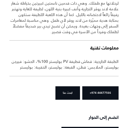
لرحلاتها مع طفلك. وهي ذات قدمين ناعمتين كبيرتين بخياطة شعار
علامة لاند روڤر التجارية وأنف كبيرة بنية اللون، لطيفة للغاية وتهتبر
رفيقاً رائعاً لاحتضانه بالليل. كما أن هذه اللعبة اللطيفة ستكون
بمثابة هدية مميّزة من لاند روڤر لأي طفل. وهي مناسبة لمغامرات
السفر إلى وجهات بعيدة. ويمكن أن تصبح تيدي بير صديقاً مفضلاً
لطفلك وفرداً من الأسرة في وقت قصير.
معلومات تقنية
الطبقة الخارجية: قماش قطيفة PV بوليستر 100%، الحشو: فيرجن
بوليستر، الملابس: قطن، القبعة: بوليستر، الحقيبة: بوليستر
+974 44477566
ابحث عنا
انضم إلى الحوار