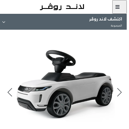
اكتشف لاند روڤر
المجموعة