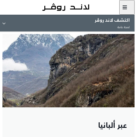
اكتشف لاند روڤر
لمحة عامة
عبر ألبانيا