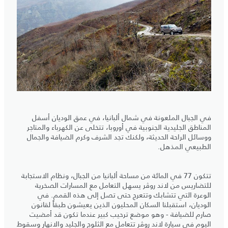
في الجبال الملعونة في شمال ألبانيا، في عمق الوديان أسفل
المناطق الجليدية الجنوبية في أوروبا، تتخلى عن الكهرباء والمتاجر
ووسائل الراحة الحديثة، ولكنك تجد الشرف وكرم الضيافة والجمال
الطبيعي المذهل.
تتكون 77 في المائة من مساحة ألبانيا من الجبال، ونظام الاستجابة
للتضاريس من لاند روڤر يسهل التعامل مع المسارات الصخرية
الوعرة التي تتشابك وتتعرج حتى تصل إلى هذه القمم. في
الوديان، استقبلنا السكان المحليون الذين يعيشون طبقاً لقانون
صارم للضيافة - وهو موضع ترحيب كبير عندما تكون قد أمضيت
اليوم في سيارة لاند روڤر تتعامل مع الثلوج والجليد والانهار وسقوط