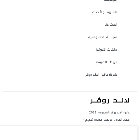
الشروط والأحكام
ابحث عنا
سياسة الخصوصية
ملفات الكوكيز
خريطة الموقع
شركة جاكوار لاند روڤر
جاكوار لاند روڨر المحدودة: 2026
قطر, الفردان بريميير موتورز (ذ.م.م.)
تعكس الأوزان المذكورة مواصفات السيارة القياسية. سوف تؤثر الإكسسوارات وغيرها من
العناصر المثبتة بعد نقطة التصنيع في الحمولة. تأكد من عدم تجاوز الوزن الإجمالي للسيارة
والحد الأقصى لأحمال المحور عند تحميل السيارة بالإكسسوارات والركاب والسوائل والوقود
والحمولة.