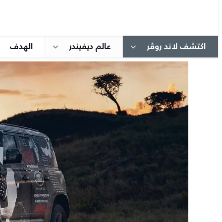
اكتشف لاند روڤر
عالم ديفيندر
الهدف​