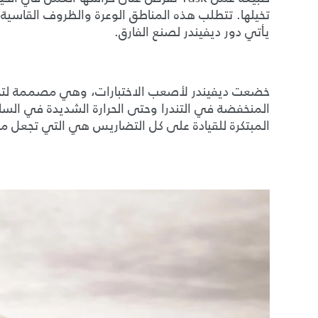
تخيلها. تتطلب هذه المناطق الوعرة والظروف القاسية
يأتي دور ديفيندر لصنع الفارق.
خضعت ديفيندر لأصعب الاختبارات، وهي مصممة لتحمل
المنخفضة في التندرا وحتى الحرارة الشديدة في السافان
المبتكرة للقيادة على كل التضاريس هي التي تجعل مهمة Tusk التي تبدو مستحيلة 