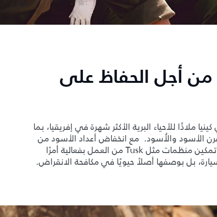
من أجل الحفاظ على
 تبلغ مساحتها 14 ألف هكتار في كينيا ملاذًا للأحياء البرية الأكثر شهرة في إفريقيا، بما
رن الأسود والأُسود. مع انخفاض أعداد الأسود من
200 ألف إلى 20 ألفًا فقط في القرن الماضي، أصبح تمكين منظمات مثل Tusk من العمل بفعالية أمرًا
ارة، بل بوصفها أصلاً حيويًا في مكافحة الانقراض.