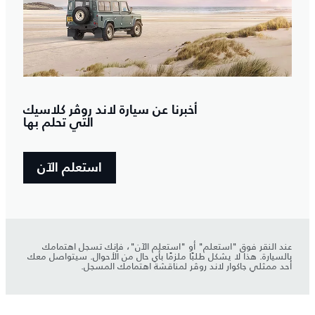
أخبرنا عن سيارة لاند روڤر كلاسيك
التي تحلم بها
استعلم الآن
عند النقر فوق "استعلم" أو "استعلم الآن"، فإنك تسجل اهتمامك
بالسيارة. هذا لا يشكل طلبًا ملزمًا بأي حال من الأحوال. سيتواصل معك
أحد ممثلي جاكوار لاند روڤر لمناقشة اهتمامك المسجل.