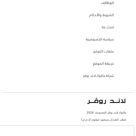
الوظائف
الشروط والأحكام
ابحث عنا
سياسة الخصوصية
ملفات الكوكيز
خريطة الموقع
شركة جاكوار لاند روڤر
جاكوار لاند روڨر المحدودة: 2026
قطر, الفردان بريميير موتورز (ذ.م.م.)
تعكس الأوزان المذكورة مواصفات السيارة القياسية. سوف تؤثر الإكسسوارات وغيرها من
العناصر المثبتة بعد نقطة التصنيع في الحمولة. تأكد من عدم تجاوز الوزن الإجمالي للسيارة
والحد الأقصى لأحمال المحور عند تحميل السيارة بالإكسسوارات والركاب والسوائل والوقود